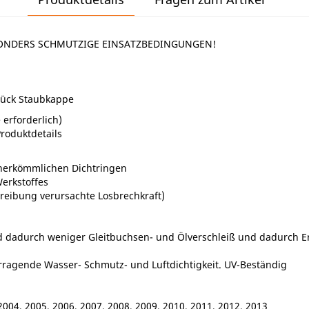
SONDERS SCHMUTZIGE EINSATZBEDINGUNGEN!
tück Staubkappe
 erforderlich)
roduktdetails
herkömmlichen Dichtringen
erkstoffes
ftreibung verursachte Losbrechkraft)
 dadurch weniger Gleitbuchsen- und Ölverschleiß und dadurch Er
orragende Wasser- Schmutz- und Luftdichtigkeit. UV-Beständig
004, 2005, 2006, 2007, 2008, 2009, 2010, 2011, 2012, 2013