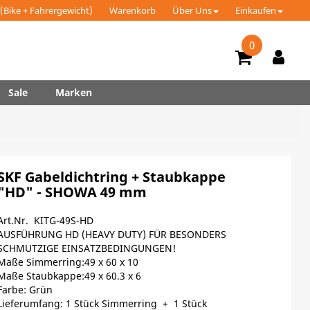
(Bike + Fahrergewicht)
Warenkorb
Über Uns
Einkaufen
0
Sale
Marken
SKF Gabeldichtring + Staubkappe
"HD" - SHOWA 49 mm
Art.Nr. KITG-49S-HD
AUSFÜHRUNG HD (HEAVY DUTY) FÜR BESONDERS
SCHMUTZIGE EINSATZBEDINGUNGEN!
Maße Simmerring:49 x 60 x 10
Maße Staubkappe:49 x 60.3 x 6
Farbe: Grün
Lieferumfang: 1 Stück Simmerring + 1 Stück