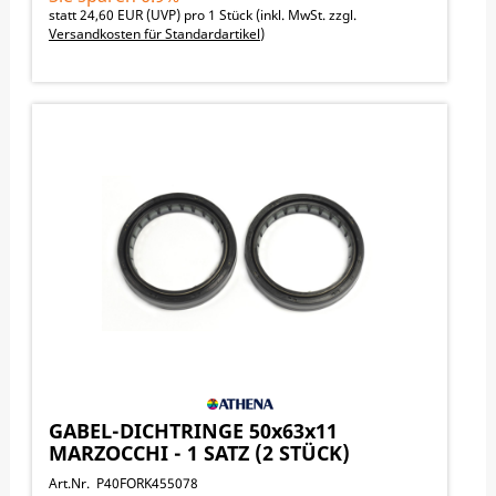
statt
24,60 EUR
(
UVP
) pro 1 Stück (inkl. MwSt. zzgl.
Versandkosten für Standardartikel
)
GABEL-DICHTRINGE 50x63x11
MARZOCCHI - 1 SATZ (2 STÜCK)
Art.Nr. P40FORK455078