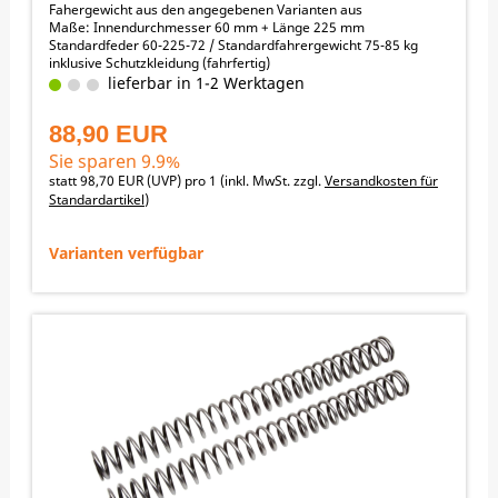
Fahergewicht aus den angegebenen Varianten aus
Maße: Innendurchmesser 60 mm + Länge 225 mm
Standardfeder 60-225-72 / Standardfahrergewicht 75-85 kg
inklusive Schutzkleidung (fahrfertig)
Fahrergewicht
lieferbar in 1-2 Werktagen
45-55 kg -> 63 N/mm
55-65 kg -> 66 N/mm
88,90 EUR
65-75 kg -> 69 N/mm
75-85 kg -> 72 N/mm
Sie sparen 9.9%
85-95 kg -> 74 N/mm
statt
98,70 EUR
(
UVP
) pro 1 (inkl. MwSt. zzgl.
Versandkosten für
95-105 kg -> 77 N/mm
Standardartikel
)
105-115 kg -> 80 N/mm
115-125 kg -> 83 N/mm
↓ nach unten scrollen zu den Angeboten
Varianten verfügbar