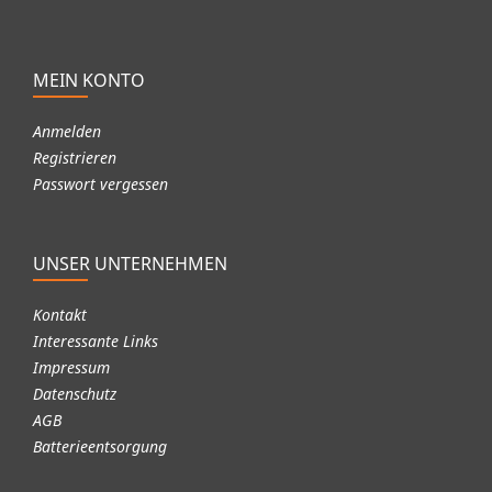
HUSABERG FE501 2013-2014
HUSABERG FE570 2009-2012
HUSABERG TE125 2011-2014
HUSABERG TE250 2011-2014
MEIN KONTO
HUSABERG TE300 2011-2014
Anmelden
Registrieren
Passwort vergessen
UNSER UNTERNEHMEN
Kontakt
Interessante Links
Impressum
Datenschutz
AGB
Batterieentsorgung