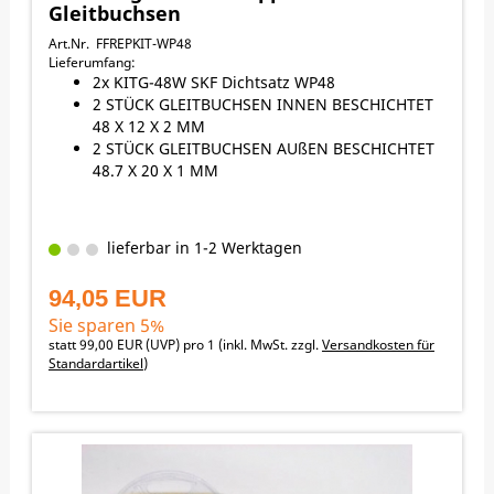
YAMAHA WR250F 2015-2021
Gleitbuchsen
YAMAHA YZ125 2005-2005
YAMAHA YZ250 2005-2005
Art.Nr. FFREPKIT-WP48
YAMAHA YZ250F 2005-2005
Lieferumfang:
YAMAHA YZ450F 2005-2013
2x KITG-48W SKF Dichtsatz WP48
2 STÜCK GLEITBUCHSEN INNEN BESCHICHTET
48 X 12 X 2 MM
2 STÜCK GLEITBUCHSEN AUßEN BESCHICHTET
48.7 X 20 X 1 MM
lieferbar in 1-2 Werktagen
94,05 EUR
Sie sparen 5%
statt
99,00 EUR
(
UVP
) pro 1 (inkl. MwSt. zzgl.
Versandkosten für
Standardartikel
)