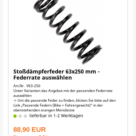
KTM 500EXC-F_SIX_DAYS 2017-2024
Stoßdämpferfeder 63x250 mm -
Federrate auswählen
Art.Nr. V63-250
Unter Varianten das Angebot mit der passenden Federrate
auswählen
-> Um die passende Feder zu finden, klicken Sie bitte auf den
Link „Passende Federn (Bike + Fahrergewicht)“ in der
obenstehenden orangen Menüleiste
63 mm Innendurchmesser
lieferbar in 1-2 Werktagen
250 mm Länge
Passend für folgende Motorräder:
88,90 EUR
KTM 125EXC 2005-2016
KTM 125EXC_SIX_DAYS 2013-2016