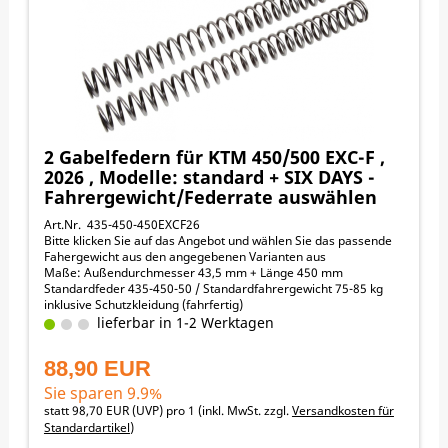
KTM 525SX-F 2004-2006
KTM 530EXC-F 2008-2011
SUZUKI DR-Z400 2000-2007
HUSABERG FE390 2009-2010
HUSABERG FE450 2009-2010
HUSABERG FE570 2009-2010
2 Gabelfedern für KTM 450/500 EXC-F ,
2026 , Modelle: standard + SIX DAYS -
Fahrergewicht/Federrate auswählen
Art.Nr. 435-450-450EXCF26
Bitte klicken Sie auf das Angebot und wählen Sie das passende
Fahergewicht aus den angegebenen Varianten aus
Maße: Außendurchmesser 43,5 mm + Länge 450 mm
Standardfeder 435-450-50 / Standardfahrergewicht 75-85 kg
inklusive Schutzkleidung (fahrfertig)
Fahrergewicht / empfohlene Federraten:
lieferbar in 1-2 Werktagen
45-55 kg -> 4,4 N/mm
55-65 kg -> 4,6 N/mm
88,90 EUR
65-75 kg -> 4,8 N/mm
75-85 kg -> 5,0 N/mm
Sie sparen 9.9%
85-95 kg -> 5,2 N/mm
statt
98,70 EUR
(
UVP
) pro 1 (inkl. MwSt. zzgl.
Versandkosten für
95-105 kg -> 5,4 N/mm
Standardartikel
)
105-115 kg -> 5,6 N/mm