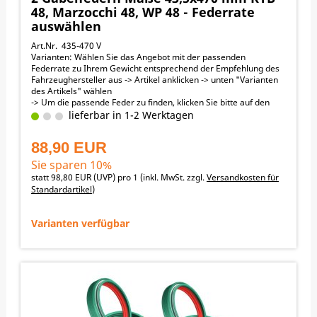
48, Marzocchi 48, WP 48 - Federrate
auswählen
Art.Nr. 435-470 V
Varianten: Wählen Sie das Angebot mit der passenden
Federrate zu Ihrem Gewicht entsprechend der Empfehlung des
Fahrzeughersteller aus -> Artikel anklicken -> unten "Varianten
des Artikels" wählen
-> Um die passende Feder zu finden, klicken Sie bitte auf den
Link „Passende Federn (Bike + Fahrergewicht)“ in der
lieferbar in 1-2 Werktagen
obenstehenden orangen Menüleiste
Außendurchmesser 43,5 mm , Länge 470 mm
88,90 EUR
↓ nach unten scrollen zu den Angeboten
Passend für folgende Motorräder:
Sie sparen 10%
KTM 125EXC 2017-2020
statt
98,80 EUR
(
UVP
) pro 1 (inkl. MwSt. zzgl.
Versandkosten für
KTM 125EXC_SIX_DAYS 2003-2024
Standardartikel
)
SHERCO 125SE_FACTORY 2018-2018
SHERCO 125SE_ISDE_RACING 2018-2018
SHERCO 125SE_RACING 2018-2022
Varianten verfügbar
KTM 250EXC 2017-2024
KTM 250EXC_SIX_DAYS 2013-2024
KTM 250EXC-F 2017-2024
KTM 250EXC-F_SIX_DAYS 2013-2024
SHERCO 250SE_FACTORY 2017-2018
SHERCO 250SE_RACING 2014-2021
SHERCO 250SEF_FACTORY 2017-2018
SHERCO 250SEF_RACING 2018-2021