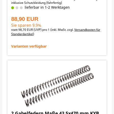
inklusive Schutzkleidung (fahrfertig)
Fahrergewicht / empfohlene Federraten:
lieferbar in 1-2 Werktagen
45-55 kg -> 4,0 N/mm
55-65 kg -> 4,2 N/mm
88,90 EUR
65-75 kg -> 4,4 N/mm
75-85 kg -> 4,6 N/mm
Sie sparen 9.9%
85-95 kg -> 4,8 N/mm
statt
98,70 EUR
(
UVP
) pro 1 (inkl. MwSt. zzgl.
Versandkosten für
95-105 kg -> 5,0 N/mm
Standardartikel
)
105-115 kg -> 5,2 N/mm
115-125 kg -> 5,4 N/mm
↓ nach unten scrollen zu den Angeboten
Varianten verfügbar
2 Gabelfedern Maße 43,5x470 mm KYB