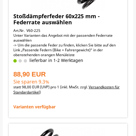
Stoßdämpferfeder 60x225 mm -
Federrate auswählen
Art.Nr. V60-225
Unter Varianten das Angebot mit der passenden Federrate
auswählen
-> Um die passende Feder zu finden, klicken Sie bitte auf den
Link „Passende Federn (Bike + Fahrergewicht)“ in der
obenstehenden orangen Menüleiste
60 mm Innendurchmesser
lieferbar in 1-2 Werktagen
225 mm Länge
Passend für folgende Motorräder:
88,90 EUR
KTM 150EXC 2020-2024
KTM 150EXCSIXDAYS 2020-2024
Sie sparen 9.3%
KTM 250EXC 2018-2024
statt
98,00 EUR
(
UVP
) pro 1 (inkl. MwSt. zzgl.
Versandkosten für
KTM 250EXC_SIX_DAYS 2018-2024
Standardartikel
)
KTM 250EXC-F 2017-2024
KTM 250EXC-F_SIX_DAYS 2017-2024
KTM 300EXC 2018-2024
Varianten verfügbar
KTM 300EXC_SIX_DAYS 2018-2024
KTM 350EXC-F 2017-2024
KTM 350EXC-F_SIX_DAYS 2017-2024
KTM 450EXC-F 2017-2024
KTM 450EXC-F_SIX_DAYS 2017-2024
KTM 500EXC-F 2017-2024