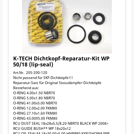
K-TECH Dichtkopf-Reparatur-Kit WP
50/18 (lip-seal)
Art.Nr. 205-200-120
Nicht passend für SKF-Dichtköpfe!!!
Reparatur-Satz für Original Stossdämpfer-Dichtköpfe
Bestehend aus:
O-RING 4.00x1.50 NBR70
O-RING 5.00x1.80 NBR70
O-RING 41.00x5.00 NBR70
O-RING 12.00x2.00 FKM80
O-RING 27.10x1.60 FKM80
O-RING 43.00X5.00 FKM80
RCU DUST SEAL 18x28x5.5/8.20 NBR70 BLACK WP 2008>
RCU GUIDE BUSH** WP 18x20x12
RCU OIL SEAL** 18x30.00x5.00 HNBR80 KYB/SHOWA/WP