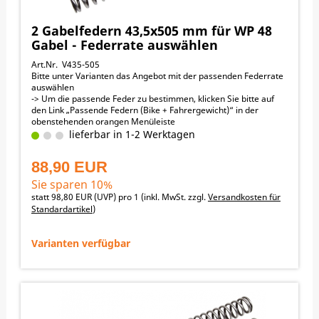
2 Gabelfedern 43,5x505 mm für WP 48
Gabel - Federrate auswählen
Art.Nr. V435-505
Bitte unter Varianten das Angebot mit der passenden Federrate
auswählen
-> Um die passende Feder zu bestimmen, klicken Sie bitte auf
den Link „Passende Federn (Bike + Fahrergewicht)“ in der
obenstehenden orangen Menüleiste
43,5 mm Außendurchmesser
lieferbar in 1-2 Werktagen
505 mm Länge
Passend für folgende Motorräder:
88,90 EUR
KTM 125EXC 2005-2016
KTM 125SX 2004-2006
Sie sparen 10%
KTM 200EXC 2005-2016
statt
98,80 EUR
(
UVP
) pro 1 (inkl. MwSt. zzgl.
Versandkosten für
KTM 250EXC 2005-2016
Standardartikel
)
KTM 250EXC-F 2005-2016
KTM 250SX 2004-2006
KTM 250SX-F 2004-2006
Varianten verfügbar
KTM 300EXC 2005-2016
KTM 350EXC-F 2008-2016
KTM 400EXC-F 2005-2016
KTM 450EXC-F 2005-2016
KTM 450SX-F 2004-2006
KTM 500EXC-F 2012-2016
KTM 525EXC-F 2005-2006