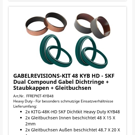
GAS_GAS MC125_K-TECH-FORK-KIT 2021-2024
GAS_GAS MC250_K-TECH-FORK-KIT 2021-2024
GAS_GAS MC250F_K-TECH-FORK-KIT 2021-2024
GAS_GAS MC350F_K-TECH-FORK-KIT 2021-2024
GAS_GAS MC450F_K-TECH-FORK-KIT 2021-2024
HUSQVARNA TC125_K-TECH-FORK-KIT 2017-2024
HUSQVARNA TC250_K-TECH-FORK-KIT 2017-2024
GABELREVISIONS-KIT 48 KYB HD - SKF
Dual Compound Gabel Dichtringe +
Staubkappen + Gleitbuchsen
Art.Nr. FFREPKIT-KYB48
Heavy Duty - Für besonders schmutzige Einsatzverhältnisse
Lieferumfang:
2x KITG-48K-HD SKF Dichtkit Heavy Duty KYB48
2x Gleitbuchsen Innen beschichtet 48 X 15 X
2mm
2x Gleitbuchsen Außen beschichtet 48.7 X 20 X