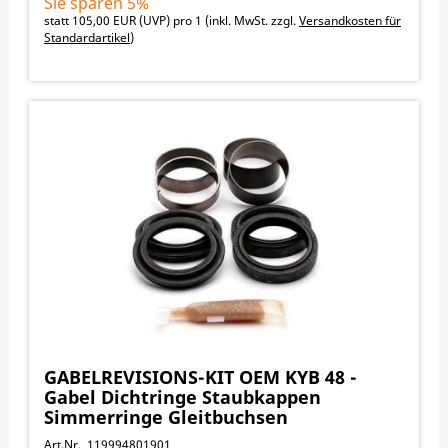
Sie sparen 5%
statt
105,00 EUR
(
UVP
) pro 1 (inkl. MwSt. zzgl.
Versandkosten für
Standardartikel
)
GABELREVISIONS-KIT OEM KYB 48 -
Gabel Dichtringe Staubkappen
Simmerringe Gleitbuchsen
Art.Nr. 119994801901