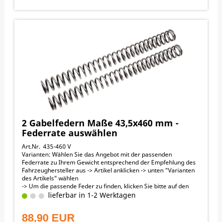
2 Gabelfedern Maße 43,5x460 mm -
Federrate auswählen
Art.Nr. 435-460 V
Varianten: Wählen Sie das Angebot mit der passenden
Federrate zu Ihrem Gewicht entsprechend der Empfehlung des
Fahrzeughersteller aus -> Artikel anklicken -> unten "Varianten
des Artikels" wählen
-> Um die passende Feder zu finden, klicken Sie bitte auf den
Link „Passende Federn (Bike + Fahrergewicht)“ in der
lieferbar in 1-2 Werktagen
obenstehenden orangen Menüleiste
43,5 mm Außendurchmesser
88,90 EUR
460 mm Länge