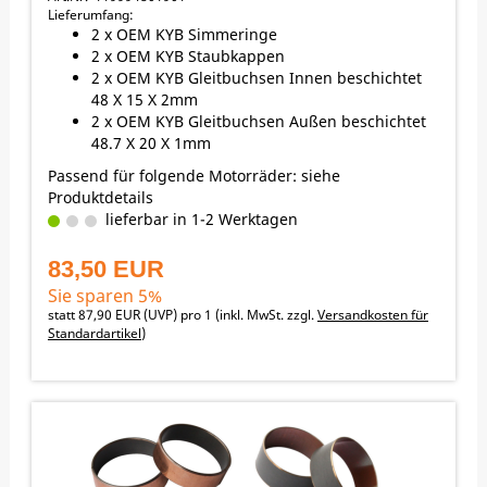
Lieferumfang:
2 x OEM KYB Simmeringe
2 x OEM KYB Staubkappen
2 x OEM KYB Gleitbuchsen Innen beschichtet
48 X 15 X 2mm
2 x OEM KYB Gleitbuchsen Außen beschichtet
48.7 X 20 X 1mm
Passend für folgende Motorräder: siehe
Produktdetails
lieferbar in 1-2 Werktagen
83,50 EUR
Sie sparen 5%
statt
87,90 EUR
(
UVP
) pro 1 (inkl. MwSt. zzgl.
Versandkosten für
Standardartikel
)