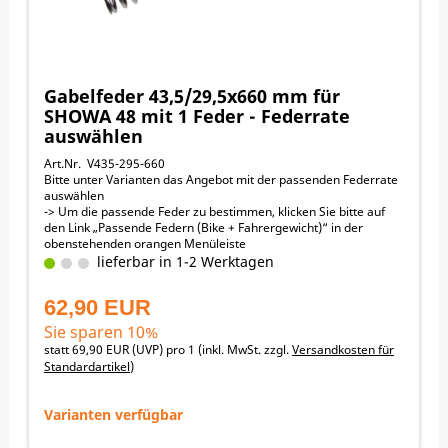
YAMAHA YZ450F 2014-2024
Gabelfeder 43,5/29,5x660 mm für
SHOWA 48 mit 1 Feder - Federrate
auswählen
Art.Nr. V435-295-660
Bitte unter Varianten das Angebot mit der passenden Federrate
auswählen
-> Um die passende Feder zu bestimmen, klicken Sie bitte auf
den Link „Passende Federn (Bike + Fahrergewicht)“ in der
obenstehenden orangen Menüleiste
43,5/29,5 mm Außendurchmesser
lieferbar in 1-2 Werktagen
660 mm Länge
Passend für folgende Motorräder:
62,90 EUR
KAWASAKI KX250F 2013-2019
SUZUKI RM-Z250 2013-2015
Sie sparen 10%
SUZUKI RM-Z450 2013-2014
statt
69,90 EUR
(
UVP
) pro 1 (inkl. MwSt. zzgl.
Versandkosten für
KTM 125SX_K-TECH-FORK-KIT 2016-2024
Standardartikel
)
KTM 250SX_K-TECH-FORK-KIT 2016-2024
KTM 250SX-F_K-TECH-FORK-KIT 2016-2024
KTM 350SX-F_K-TECH-FORK-KIT 2016-2024
Varianten verfügbar
KTM 450SX-F_K-TECH-FORK-KIT 2016-2024
HUSQVARNA FC450_K-TECH-FORK-KIT 2017-2024