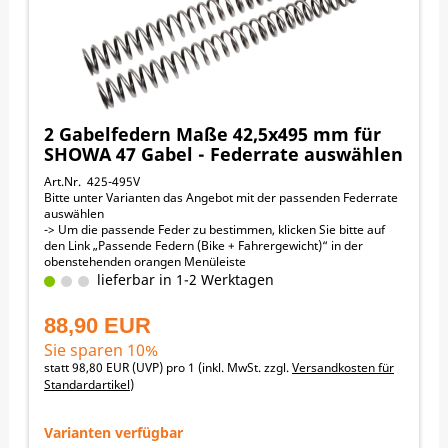
2 Gabelfedern Maße 42,5x495 mm für
SHOWA 47 Gabel - Federrate auswählen
Art.Nr. 425-495V
Bitte unter Varianten das Angebot mit der passenden Federrate
auswählen
-> Um die passende Feder zu bestimmen, klicken Sie bitte auf
den Link „Passende Federn (Bike + Fahrergewicht)“ in der
obenstehenden orangen Menüleiste
42,5 mm Außendurchmesser
lieferbar in 1-2 Werktagen
495 mm Länge
Passend für folgende Motorräder:
88,90 EUR
HONDA CR250R 1997-2007
HONDA CRF250R 2004-2009
Sie sparen 10%
HONDA CRF450R 2002-2008
statt
98,80 EUR
(
UVP
) pro 1 (inkl. MwSt. zzgl.
Versandkosten für
KAWASAKI KX250F 2006-2010
Standardartikel
)
SUZUKI RM125 2004-2009
SUZUKI RM250 2004-2009
SUZUKI RM-Z250 2007-2012
Varianten verfügbar
SUZUKI RM-Z450 2005-2012