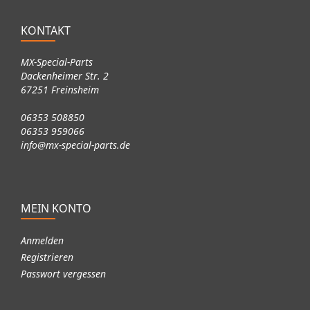
GAS_GAS MC125 2021-2023
GAS_GAS MC250 2021-2023
KONTAKT
GAS_GAS MC250F 2021-2023
GAS_GAS MC350F 2021-2023
GAS_GAS MC450F 2021-2023
MX-Special-Parts
HUSQVARNA TC125 2014-2022
Dackenheimer Str. 2
HUSQVARNA TC250 2014-2022
HUSQVARNA TE125 2014-2016
67251 Freinsheim
HUSQVARNA TE150 2017-2023
HUSQVARNA TE250 2015-2022
06353 508850
HUSQVARNA TE300 2014-2023
06353 959066
HUSQVARNA TX125 2017-2023
info@mx-special-parts.de
MEIN KONTO
Anmelden
Registrieren
Passwort vergessen