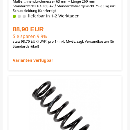
Maße: Innendurchmesser 63 mm + Länge 260 mm
Standardfeder 63-260-42 / Standardfahrergewicht 75-85 kg inkl.
Schutzkleidung (fahrfertig)
Fahrergewicht / empfohlene Federraten:
lieferbar in 1-2 Werktagen
55-65 kg -> 36 N/mm
65-75 kg -> 40 N/mm
88,90 EUR
75-85 kg -> 42 N/mm
85-95 kg -> 44 N/mm
Sie sparen 9.9%
95-105 kg -> 48 N/mm
statt
98,70 EUR
(
UVP
) pro 1 (inkl. MwSt. zzgl.
Versandkosten für
105-115 kg -> 52 N/mm
Standardartikel
)
115-125 kg -> 54 N/mm
↓ nach unten scrollen zu den Angeboten
Varianten verfügbar