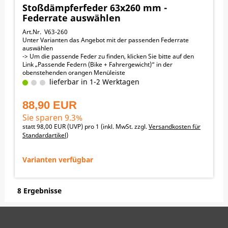
KTM 150SX 2023, 2024
Stoßdämpferfeder 63x260 mm -
KTM 125SX 2025, 2023, 2024
Federrate auswählen
KTM 250SX 2025, 2023, 2024
KTM 250SX-F 2025, 2023, 2024
Art.Nr. V63-260
Unter Varianten das Angebot mit der passenden Federrate
auswählen
-> Um die passende Feder zu finden, klicken Sie bitte auf den
Link „Passende Federn (Bike + Fahrergewicht)“ in der
obenstehenden orangen Menüleiste
63 mm Innendurchmesser
lieferbar in 1-2 Werktagen
260 mm Länge
↓ nach unten scrollen zu den Angeboten
88,90 EUR
Passend für folgende Motorräder:
KTM 125SX 2012-2022
Sie sparen 9.3%
KTM 150SX 2012-2022
statt
98,00 EUR
(
UVP
) pro 1 (inkl. MwSt. zzgl.
Versandkosten für
KTM 250SX 2012-2022
Standardartikel
)
KTM 250SX-F 2011-2022
KTM 350SX-F 2011-2022
KTM 450SX-F 2011-2022
Varianten verfügbar
GAS_GAS EC250 2021-2024
GAS_GAS EC250F 2022-2024
GAS_GAS EC300 2021-2024
GAS_GAS EC350F 2022-2024
8 Ergebnisse
HUSQVARNA FC350 2014-2015
HUSQVARNA FC450 2014-2022
HUSQVARNA FE250 2014-2023
HUSQVARNA FE350 2014-2023
HUSQVARNA FE501 2014-2023