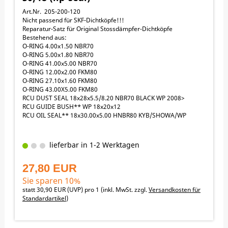
Art.Nr. 205-200-120
Nicht passend für SKF-Dichtköpfe!!!
Reparatur-Satz für Original Stossdämpfer-Dichtköpfe
Bestehend aus:
O-RING 4.00x1.50 NBR70
O-RING 5.00x1.80 NBR70
O-RING 41.00x5.00 NBR70
O-RING 12.00x2.00 FKM80
O-RING 27.10x1.60 FKM80
O-RING 43.00X5.00 FKM80
RCU DUST SEAL 18x28x5.5/8.20 NBR70 BLACK WP 2008>
RCU GUIDE BUSH** WP 18x20x12
RCU OIL SEAL** 18x30.00x5.00 HNBR80 KYB/SHOWA/WP
lieferbar in 1-2 Werktagen
27,80 EUR
Sie sparen 10%
statt
30,90 EUR
(
UVP
) pro 1 (inkl. MwSt. zzgl.
Versandkosten für
Standardartikel
)