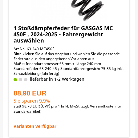
1 Stoßdämpferfeder für GASGAS MC
450F , 2024-2025 - Fahrergewicht
auswählen
Art.Nr. 63-240-MC450F
Bitte klicken Sie auf das Angebot und wählen Sie die passende
Federrate aus den angegebenen Varianten aus
Maße: Innendurchmesser 63 mm + Länge 240 mm
Standardfeder 63-240-45 / Standardfahrergewicht 75-85 kg inkl.
Schutzkleidung (fahrfertig)
Fahrergewicht / empfohlene Federraten:
lieferbar in 1-2 Werktagen
45-55 kg -> 36 N/mm
55-65 kg -> 39 N/mm
88,90 EUR
65-75 kg -> 42 N/mm
75-85 kg -> 45 N/mm
Sie sparen 9.9%
85-95 kg -> 48 N/mm
statt
98,70 EUR
(
UVP
) pro 1 (inkl. MwSt. zzgl.
Versandkosten für
95-105 kg -> 51 N/mm
Standardartikel
)
105-115 kg -> 53 N/mm
115-125 kg -> 55 N/mm
↓ nach unten scrollen zu den Angeboten
Varianten verfügbar