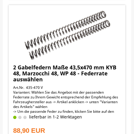
2 Gabelfedern Maße 43,5x470 mm KYB
48, Marzocchi 48, WP 48 - Federrate
auswählen
Art.Nr. 435-470 V
Varianten: Wählen Sie das Angebot mit der passenden
Federrate zu Ihrem Gewicht entsprechend der Empfehlung des
Fahrzeughersteller aus -> Artikel anklicken -> unten "Varianten
des Artikels" wählen
-> Um die passende Feder zu finden, klicken Sie bitte auf den
Link „Passende Federn (Bike + Fahrergewicht)“ in der
lieferbar in 1-2 Werktagen
obenstehenden orangen Menüleiste
Außendurchmesser 43,5 mm , Länge 470 mm
88,90 EUR
↓ nach unten scrollen zu den Angeboten