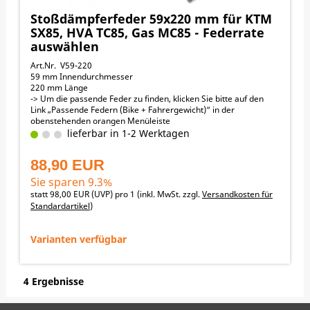
Stoßdämpferfeder 59x220 mm für KTM
SX85, HVA TC85, Gas MC85 - Federrate
auswählen
Art.Nr. V59-220
59 mm Innendurchmesser
220 mm Länge
-> Um die passende Feder zu finden, klicken Sie bitte auf den
Link „Passende Federn (Bike + Fahrergewicht)“ in der
obenstehenden orangen Menüleiste
Passend für folgende Motorräder:
lieferbar in 1-2 Werktagen
KTM 105SX 2008-2025
KTM 85SX 2004-2025
88,90 EUR
GAS_GAS MC85 2021-2025
HUSQVARNA TC85 2014-2025
Sie sparen 9.3%
statt
98,00 EUR
(
UVP
) pro 1 (inkl. MwSt. zzgl.
Versandkosten für
Standardartikel
)
Varianten verfügbar
4 Ergebnisse