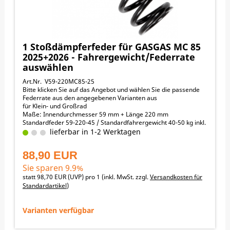
1 Stoßdämpferfeder für GASGAS MC 85
2025+2026 - Fahrergewicht/Federrate
auswählen
Art.Nr. V59-220MC85-25
Bitte klicken Sie auf das Angebot und wählen Sie die passende
Federrate aus den angegebenen Varianten aus
für Klein- und Großrad
Maße: Innendurchmesser 59 mm + Länge 220 mm
Standardfeder 59-220-45 / Standardfahrergewicht 40-50 kg inkl.
Schutzkleidung (fahrfertig)
lieferbar in 1-2 Werktagen
Fahrergewicht / empfohlene Federraten:
25-30 kg -> 30 N/mm
88,90 EUR
30-35 kg -> 35 N/mm
35-40 kg -> 40 N/mm
Sie sparen 9.9%
40-50 kg -> 45 N/mm
statt
98,70 EUR
(
UVP
) pro 1 (inkl. MwSt. zzgl.
Versandkosten für
50-55 kg -> 50 N/mm
Standardartikel
)
55-60 kg -> 55 N/mm
60-65 kg -> 60 N/mm
65-70 kg -> alternative Feder 60-225-66 (66 N/mm)
Varianten verfügbar
↓ nach unten scrollen zu den Angeboten