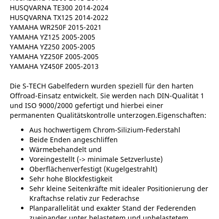
HUSQVARNA TE300 2014-2024
HUSQVARNA TX125 2014-2022
YAMAHA WR250F 2015-2021
YAMAHA YZ125 2005-2005
YAMAHA YZ250 2005-2005
YAMAHA YZ250F 2005-2005
YAMAHA YZ450F 2005-2013
Die S-TECH Gabelfedern wurden speziell für den harten
Offroad-Einsatz entwickelt. Sie werden nach DIN-Qualität 1
und ISO 9000/2000 gefertigt und hierbei einer
permanenten Qualitätskontrolle unterzogen.Eigenschaften:
Aus hochwertigem Chrom-Silizium-Federstahl
Beide Enden angeschliffen
Wärmebehandelt und
Voreingestellt (-> minimale Setzverluste)
Oberflächenverfestigt (Kugelgestrahlt)
Sehr hohe Blockfestigkeit
Sehr kleine Seitenkräfte mit idealer Positionierung der
Kraftachse relativ zur Federachse
Planparallelität und exakter Stand der Federenden
zueinander unter belastetem und unbelastetem