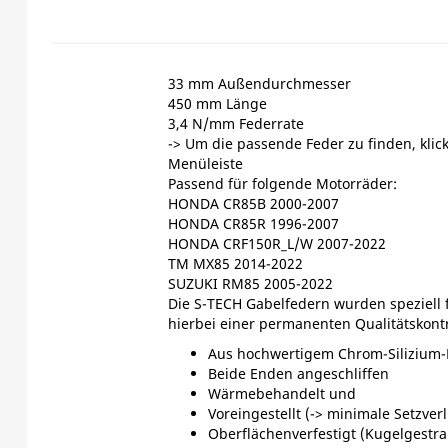
33 mm Außendurchmesser
450 mm Länge
3,4 N/mm Federrate
-> Um die passende Feder zu finden, klic
Menüleiste
Passend für folgende Motorräder:
HONDA CR85B 2000-2007
HONDA CR85R 1996-2007
HONDA CRF150R_L/W 2007-2022
TM MX85 2014-2022
SUZUKI RM85 2005-2022
Die S-TECH Gabelfedern wurden speziell f
hierbei einer permanenten Qualitätskont
Aus hochwertigem Chrom-Silizium-
Beide Enden angeschliffen
Wärmebehandelt und
Voreingestellt (-> minimale Setzverl
Oberflächenverfestigt (Kugelgestra