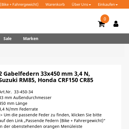
(Bike + Fahrergewicht)
Warenkorb
Über Uns
Einkaufen
0
Sale
Marken
2 Gabelfedern 33x450 mm 3,4 N,
Suzuki RM85, Honda CRF150 CR85
Art.Nr. 33-450-34
33 mm Außendurchmesser
450 mm Länge
3,4 N/mm Federrate
-> Um die passende Feder zu finden, klicken Sie bitte
auf den Link „Passende Federn (Bike + Fahrergewicht)“
in der obenstehenden orangen Menüleiste