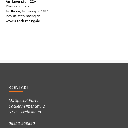
Am Entenpfuhl 22A
Rheinlandpfalz
Göllheim, Germany, 67307
info@s-tech-racing.de
www.s-tech-racing.de
KONTAKT
MX-Special-Parts
Dackenheimer Str. 2
67251 Freinsheim
06353 508850