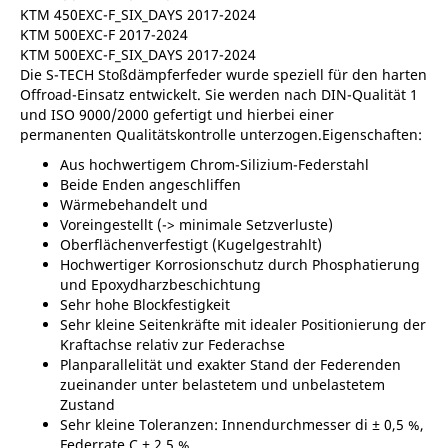
KTM 450EXC-F_SIX_DAYS 2017-2024
KTM 500EXC-F 2017-2024
KTM 500EXC-F_SIX_DAYS 2017-2024
Die S-TECH Stoßdämpferfeder wurde speziell für den harten
Offroad-Einsatz entwickelt. Sie werden nach DIN-Qualität 1
und ISO 9000/2000 gefertigt und hierbei einer
permanenten Qualitätskontrolle unterzogen.Eigenschaften:
Aus hochwertigem Chrom-Silizium-Federstahl
Beide Enden angeschliffen
Wärmebehandelt und
Voreingestellt (-> minimale Setzverluste)
Oberflächenverfestigt (Kugelgestrahlt)
Hochwertiger Korrosionschutz durch Phosphatierung
und Epoxydharzbeschichtung
Sehr hohe Blockfestigkeit
Sehr kleine Seitenkräfte mit idealer Positionierung der
Kraftachse relativ zur Federachse
Planparallelität und exakter Stand der Federenden
zueinander unter belastetem und unbelastetem
Zustand
Sehr kleine Toleranzen: Innendurchmesser di ± 0,5 %,
Federrate C ± 2,5 %