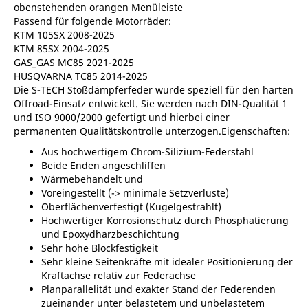
obenstehenden orangen Menüleiste
Passend für folgende Motorräder:
KTM 105SX 2008-2025
KTM 85SX 2004-2025
GAS_GAS MC85 2021-2025
HUSQVARNA TC85 2014-2025
Die S-TECH Stoßdämpferfeder wurde speziell für den harten
Offroad-Einsatz entwickelt. Sie werden nach DIN-Qualität 1
und ISO 9000/2000 gefertigt und hierbei einer
permanenten Qualitätskontrolle unterzogen.Eigenschaften:
Aus hochwertigem Chrom-Silizium-Federstahl
Beide Enden angeschliffen
Wärmebehandelt und
Voreingestellt (-> minimale Setzverluste)
Oberflächenverfestigt (Kugelgestrahlt)
Hochwertiger Korrosionschutz durch Phosphatierung
und Epoxydharzbeschichtung
Sehr hohe Blockfestigkeit
Sehr kleine Seitenkräfte mit idealer Positionierung der
Kraftachse relativ zur Federachse
Planparallelität und exakter Stand der Federenden
zueinander unter belastetem und unbelastetem