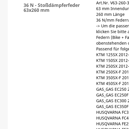
Art.Nr. V63-260-
36 N - Stoßdämpferfeder
63 mm Innendur
63x260 mm
260 mm Länge
36 N/mm Federr
-> Um die passen
klicken Sie bitte
Federn (Bike + F
obenstehenden 
Passend für fol
KTM 125SX 2012
KTM 150SX 2012
KTM 250SX 2012
KTM 250SX-F 201
KTM 350SX-F 201
KTM 450SX-F 201
GAS_GAS EC250 
GAS_GAS EC250F
GAS_GAS EC300 
GAS_GAS EC350F
HUSQVARNA FC35
HUSQVARNA FC45
HUSQVARNA FE25