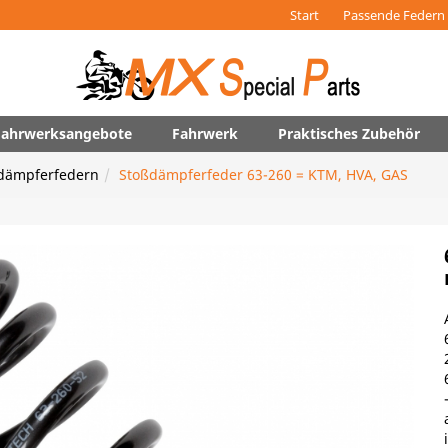
Start
Passende Federn 
 Fahrwerksangebote
Fahrwerk
Praktisches Zubehör
dämpferfedern
Stoßdämpferfeder 63-260 = KTM, HVA, GAS