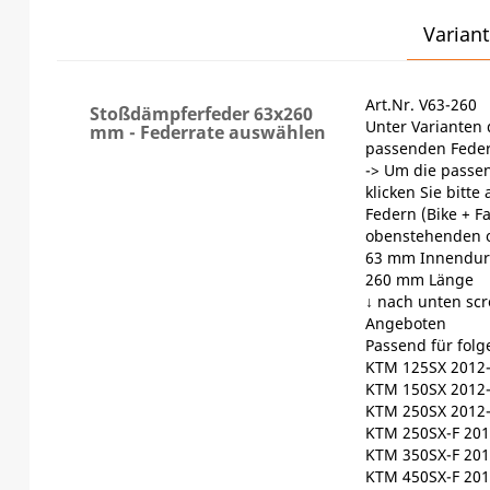
Variant
Art.Nr. V63-260
Stoßdämpferfeder 63x260
Unter Varianten 
mm - Federrate auswählen
passenden Feder
-> Um die passen
klicken Sie bitte
Federn (Bike + F
obenstehenden 
63 mm Innendur
260 mm Länge
↓ nach unten scr
Angeboten
Passend für fol
KTM 125SX 2012
KTM 150SX 2012
KTM 250SX 2012
KTM 250SX-F 201
KTM 350SX-F 201
KTM 450SX-F 201