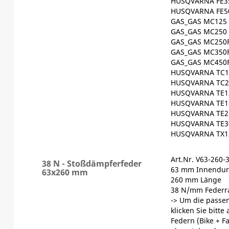
HUSQVARNA FE35
HUSQVARNA FE50
GAS_GAS MC125 
GAS_GAS MC250 
GAS_GAS MC250F
GAS_GAS MC350F
GAS_GAS MC450F
HUSQVARNA TC12
HUSQVARNA TC25
HUSQVARNA TE12
HUSQVARNA TE15
HUSQVARNA TE25
HUSQVARNA TE30
HUSQVARNA TX12
Art.Nr. V63-260-
38 N - Stoßdämpferfeder
63 mm Innendur
63x260 mm
260 mm Länge
38 N/mm Federr
-> Um die passen
klicken Sie bitte
Federn (Bike + F