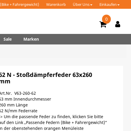
(Bike + Fahrergewicht)
Warenkorb
Über Uns
Einkaufen
0
Sale
Marken
62 N - Stoßdämpferfeder 63x260
mm
Art.Nr. V63-260-62
63 mm Innendurchmesser
260 mm Länge
62 N/mm Federrate
-> Um die passende Feder zu finden, klicken Sie bitte
auf den Link „Passende Federn (Bike + Fahrergewicht)“
in der obenstehenden orangen Menüleiste