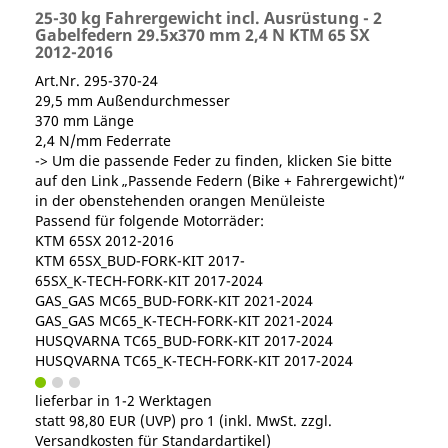
25-30 kg Fahrergewicht incl. Ausrüstung - 2
Gabelfedern 29.5x370 mm 2,4 N KTM 65 SX
2012-2016
Art.Nr. 295-370-24
29,5 mm Außendurchmesser
370 mm Länge
2,4 N/mm Federrate
-> Um die passende Feder zu finden, klicken Sie bitte
auf den Link „Passende Federn (Bike + Fahrergewicht)“
in der obenstehenden orangen Menüleiste
Passend für folgende Motorräder:
KTM 65SX 2012-2016
KTM 65SX_BUD-FORK-KIT 2017-
65SX_K-TECH-FORK-KIT 2017-2024
GAS_GAS MC65_BUD-FORK-KIT 2021-2024
GAS_GAS MC65_K-TECH-FORK-KIT 2021-2024
HUSQVARNA TC65_BUD-FORK-KIT 2017-2024
HUSQVARNA TC65_K-TECH-FORK-KIT 2017-2024
lieferbar in 1-2 Werktagen
statt
98,80 EUR
(
UVP
) pro 1 (inkl. MwSt. zzgl.
Versandkosten für Standardartikel
)