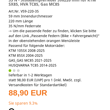
35 N - Stoßdämpferfeder 59x220 mm für KTM
SX85, HVA TC85, Gas MC85
Art.Nr. V59-220-35
59 mm Innendurchmesser
220 mm Länge
35 N/mm Federrate
-> Um die passende Feder zu finden, klicken Sie bitte
auf den Link „Passende Federn (Bike + Fahrergewicht)“
in der obenstehenden orangen Menüleiste
Passend für folgende Motorräder:
KTM 105SX 2008-2025
KTM 85SX 2004-2025
GAS_GAS MC85 2021-2025
HUSQVARNA TC85 2014-2025
lieferbar in 1-2 Werktagen
statt
98,00 EUR
(
UVP
) pro 1 (inkl. MwSt. zzgl.
Versandkosten für Standardartikel
)
88,90 EUR
Sie sparen 9.3%