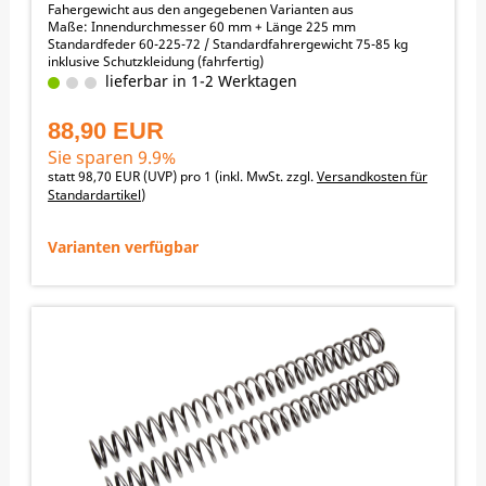
Fahergewicht aus den angegebenen Varianten aus
Maße: Innendurchmesser 60 mm + Länge 225 mm
Standardfeder 60-225-72 / Standardfahrergewicht 75-85 kg
inklusive Schutzkleidung (fahrfertig)
Fahrergewicht
lieferbar in 1-2 Werktagen
45-55 kg -> 63 N/mm
55-65 kg -> 66 N/mm
88,90 EUR
65-75 kg -> 69 N/mm
75-85 kg -> 72 N/mm
Sie sparen 9.9%
85-95 kg -> 74 N/mm
statt
98,70 EUR
(
UVP
) pro 1 (inkl. MwSt. zzgl.
Versandkosten für
95-105 kg -> 77 N/mm
Standardartikel
)
105-115 kg -> 80 N/mm
115-125 kg -> 83 N/mm
↓ nach unten scrollen zu den Angeboten
Varianten verfügbar