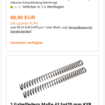
inklusive Schutzkleidung (fahrfertig)
Fahrergewicht / empfohlene Federraten:
lieferbar in 1-2 Werktagen
45-55 kg -> 4,0 N/mm
55-65 kg -> 4,2 N/mm
88,90 EUR
65-75 kg -> 4,4 N/mm
75-85 kg -> 4,6 N/mm
Sie sparen 9.9%
85-95 kg -> 4,8 N/mm
statt
98,70 EUR
(
UVP
) pro 1 (inkl. MwSt. zzgl.
Versandkosten für
95-105 kg -> 5,0 N/mm
Standardartikel
)
105-115 kg -> 5,2 N/mm
115-125 kg -> 5,4 N/mm
↓ nach unten scrollen zu den Angeboten
Varianten verfügbar
2 Gabelfedern Maße 43,5x470 mm KYB