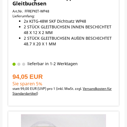
YAMAHA WR250F 2015-2021
Gleitbuchsen
YAMAHA YZ125 2005-2005
YAMAHA YZ250 2005-2005
Art.Nr. FFREPKIT-WP48
YAMAHA YZ250F 2005-2005
Lieferumfang:
YAMAHA YZ450F 2005-2013
2x KITG-48W SKF Dichtsatz WP48
2 STÜCK GLEITBUCHSEN INNEN BESCHICHTET
48 X 12 X 2 MM
2 STÜCK GLEITBUCHSEN AUßEN BESCHICHTET
48.7 X 20 X 1 MM
lieferbar in 1-2 Werktagen
94,05 EUR
Sie sparen 5%
statt
99,00 EUR
(
UVP
) pro 1 (inkl. MwSt. zzgl.
Versandkosten für
Standardartikel
)