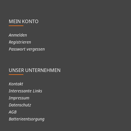
HUSABERG FE501 2013-2014
HUSABERG FE570 2009-2012
HUSABERG TE125 2011-2014
HUSABERG TE250 2011-2014
MEIN KONTO
HUSABERG TE300 2011-2014
Anmelden
Registrieren
Passwort vergessen
UNSER UNTERNEHMEN
Kontakt
Interessante Links
Impressum
Datenschutz
AGB
Batterieentsorgung