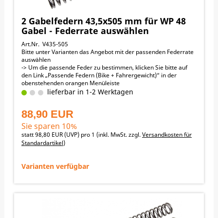
2 Gabelfedern 43,5x505 mm für WP 48
Gabel - Federrate auswählen
Art.Nr. V435-505
Bitte unter Varianten das Angebot mit der passenden Federrate
auswählen
-> Um die passende Feder zu bestimmen, klicken Sie bitte auf
den Link „Passende Federn (Bike + Fahrergewicht)“ in der
obenstehenden orangen Menüleiste
43,5 mm Außendurchmesser
lieferbar in 1-2 Werktagen
505 mm Länge
Passend für folgende Motorräder:
88,90 EUR
KTM 125EXC 2005-2016
KTM 125SX 2004-2006
Sie sparen 10%
KTM 200EXC 2005-2016
statt
98,80 EUR
(
UVP
) pro 1 (inkl. MwSt. zzgl.
Versandkosten für
KTM 250EXC 2005-2016
Standardartikel
)
KTM 250EXC-F 2005-2016
KTM 250SX 2004-2006
KTM 250SX-F 2004-2006
Varianten verfügbar
KTM 300EXC 2005-2016
KTM 350EXC-F 2008-2016
KTM 400EXC-F 2005-2016
KTM 450EXC-F 2005-2016
KTM 450SX-F 2004-2006
KTM 500EXC-F 2012-2016
KTM 525EXC-F 2005-2006