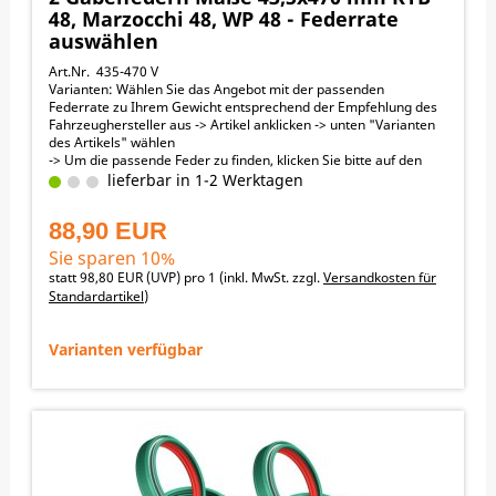
48, Marzocchi 48, WP 48 - Federrate
auswählen
Art.Nr. 435-470 V
Varianten: Wählen Sie das Angebot mit der passenden
Federrate zu Ihrem Gewicht entsprechend der Empfehlung des
Fahrzeughersteller aus -> Artikel anklicken -> unten "Varianten
des Artikels" wählen
-> Um die passende Feder zu finden, klicken Sie bitte auf den
Link „Passende Federn (Bike + Fahrergewicht)“ in der
lieferbar in 1-2 Werktagen
obenstehenden orangen Menüleiste
Außendurchmesser 43,5 mm , Länge 470 mm
88,90 EUR
↓ nach unten scrollen zu den Angeboten
Passend für folgende Motorräder:
Sie sparen 10%
KTM 125EXC 2017-2020
statt
98,80 EUR
(
UVP
) pro 1 (inkl. MwSt. zzgl.
Versandkosten für
KTM 125EXC_SIX_DAYS 2003-2024
Standardartikel
)
SHERCO 125SE_FACTORY 2018-2018
SHERCO 125SE_ISDE_RACING 2018-2018
SHERCO 125SE_RACING 2018-2022
Varianten verfügbar
KTM 250EXC 2017-2024
KTM 250EXC_SIX_DAYS 2013-2024
KTM 250EXC-F 2017-2024
KTM 250EXC-F_SIX_DAYS 2013-2024
SHERCO 250SE_FACTORY 2017-2018
SHERCO 250SE_RACING 2014-2021
SHERCO 250SEF_FACTORY 2017-2018
SHERCO 250SEF_RACING 2018-2021