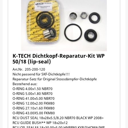
K-TECH Dichtkopf-Reparatur-Kit WP
50/18 (lip-seal)
Art.Nr. 205-200-120
Nicht passend für SKF-Dichtköpfe!!!
Reparatur-Satz für Original Stossdämpfer-Dichtköpfe
Bestehend aus:
O-RING 4.00x1.50 NBR70
O-RING 5.00x1.80 NBR70
O-RING 41.00x5.00 NBR70
O-RING 12.00x2.00 FKM80
O-RING 27.10x1.60 FKM80
O-RING 43.00X5.00 FKM80
RCU DUST SEAL 18x28x5.5/8.20 NBR70 BLACK WP 2008>
RCU GUIDE BUSH** WP 18x20x12
RCU OIL SEAL** 18x30.00x5.00 HNBR80 KYB/SHOWA/WP