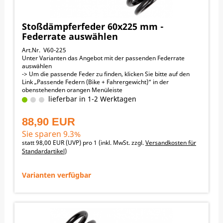
Stoßdämpferfeder 60x225 mm -
Federrate auswählen
Art.Nr. V60-225
Unter Varianten das Angebot mit der passenden Federrate
auswählen
-> Um die passende Feder zu finden, klicken Sie bitte auf den
Link „Passende Federn (Bike + Fahrergewicht)“ in der
obenstehenden orangen Menüleiste
60 mm Innendurchmesser
lieferbar in 1-2 Werktagen
225 mm Länge
Passend für folgende Motorräder:
88,90 EUR
KTM 150EXC 2020-2024
KTM 150EXCSIXDAYS 2020-2024
Sie sparen 9.3%
KTM 250EXC 2018-2024
statt
98,00 EUR
(
UVP
) pro 1 (inkl. MwSt. zzgl.
Versandkosten für
KTM 250EXC_SIX_DAYS 2018-2024
Standardartikel
)
KTM 250EXC-F 2017-2024
KTM 250EXC-F_SIX_DAYS 2017-2024
KTM 300EXC 2018-2024
Varianten verfügbar
KTM 300EXC_SIX_DAYS 2018-2024
KTM 350EXC-F 2017-2024
KTM 350EXC-F_SIX_DAYS 2017-2024
KTM 450EXC-F 2017-2024
KTM 450EXC-F_SIX_DAYS 2017-2024
KTM 500EXC-F 2017-2024