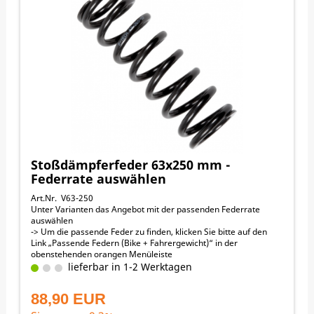
KTM 500EXC-F_SIX_DAYS 2017-2024
Stoßdämpferfeder 63x250 mm -
Federrate auswählen
Art.Nr. V63-250
Unter Varianten das Angebot mit der passenden Federrate
auswählen
-> Um die passende Feder zu finden, klicken Sie bitte auf den
Link „Passende Federn (Bike + Fahrergewicht)“ in der
obenstehenden orangen Menüleiste
63 mm Innendurchmesser
lieferbar in 1-2 Werktagen
250 mm Länge
Passend für folgende Motorräder:
88,90 EUR
KTM 125EXC 2005-2016
KTM 125EXC_SIX_DAYS 2013-2016