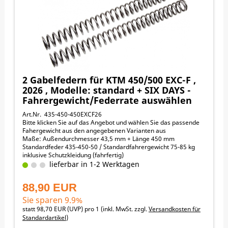
KTM 525SX-F 2004-2006
KTM 530EXC-F 2008-2011
SUZUKI DR-Z400 2000-2007
HUSABERG FE390 2009-2010
HUSABERG FE450 2009-2010
HUSABERG FE570 2009-2010
2 Gabelfedern für KTM 450/500 EXC-F ,
2026 , Modelle: standard + SIX DAYS -
Fahrergewicht/Federrate auswählen
Art.Nr. 435-450-450EXCF26
Bitte klicken Sie auf das Angebot und wählen Sie das passende
Fahergewicht aus den angegebenen Varianten aus
Maße: Außendurchmesser 43,5 mm + Länge 450 mm
Standardfeder 435-450-50 / Standardfahrergewicht 75-85 kg
inklusive Schutzkleidung (fahrfertig)
Fahrergewicht / empfohlene Federraten:
lieferbar in 1-2 Werktagen
45-55 kg -> 4,4 N/mm
55-65 kg -> 4,6 N/mm
88,90 EUR
65-75 kg -> 4,8 N/mm
75-85 kg -> 5,0 N/mm
Sie sparen 9.9%
85-95 kg -> 5,2 N/mm
statt
98,70 EUR
(
UVP
) pro 1 (inkl. MwSt. zzgl.
Versandkosten für
95-105 kg -> 5,4 N/mm
Standardartikel
)
105-115 kg -> 5,6 N/mm