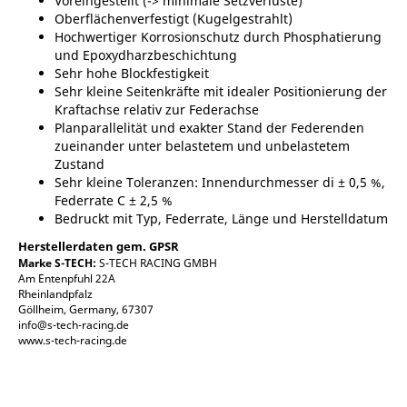
Voreingestellt (-> minimale Setzverluste)
Oberflächenverfestigt (Kugelgestrahlt)
Hochwertiger Korrosionschutz durch Phosphatierung
und Epoxydharzbeschichtung
Sehr hohe Blockfestigkeit
Sehr kleine Seitenkräfte mit idealer Positionierung der
Kraftachse relativ zur Federachse
Planparallelität und exakter Stand der Federenden
zueinander unter belastetem und unbelastetem
Zustand
Sehr kleine Toleranzen: Innendurchmesser di ± 0,5 %,
Federrate C ± 2,5 %
Bedruckt mit Typ, Federrate, Länge und Herstelldatum
Herstellerdaten gem. GPSR
Marke S-TECH:
S-TECH RACING GMBH
Am Entenpfuhl 22A
Rheinlandpfalz
Göllheim, Germany, 67307
info@s-tech-racing.de
www.s-tech-racing.de