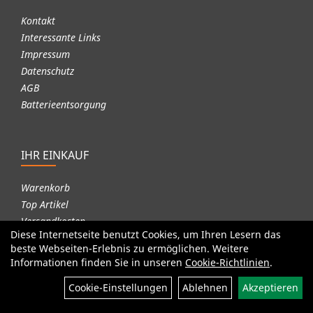
Kontakt
Interessante Links
Impressum
Datenschutz
AGB
Batterieentsorgung
IHR EINKAUF
Warenkorb
Top Artikel
Versandkosten
Diese Internetseite benutzt Cookies, um Ihren Lesern das
Widerrufsrecht
beste Webseiten-Erlebnis zu ermöglichen. Weitere
Informationen finden Sie in unseren
Cookie-Richtlinien
.
Cookie-Einstellungen
Ablehnen
Akzeptieren