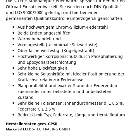
Die S-TECH Stoßdämpferfeder wurde speziell für den harten
Offroad-Einsatz entwickelt. Sie werden nach DIN-Qualität 1
und ISO 9000/2000 gefertigt und hierbei einer
permanenten Qualitätskontrolle unterzogen.Eigenschaften:
Aus hochwertigem Chrom-Silizium-Federstahl
Beide Enden angeschliffen
Wärmebehandelt und
Voreingestellt (-> minimale Setzverluste)
Oberflächenverfestigt (Kugelgestrahlt)
Hochwertiger Korrosionschutz durch Phosphatierung
und Epoxydharzbeschichtung
Sehr hohe Blockfestigkeit
Sehr kleine Seitenkräfte mit idealer Positionierung der
Kraftachse relativ zur Federachse
Planparallelität und exakter Stand der Federenden
zueinander unter belastetem und unbelastetem
Zustand
Sehr kleine Toleranzen: Innendurchmesser di ± 0,5 %,
Federrate C ± 2,5 %
Bedruckt mit Typ, Federrate, Länge und Herstelldatum
Herstellerdaten gem. GPSR
Marke S-TECH:
S-TECH RACING GMBH