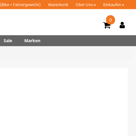
(Bike + Fahrergewicht)
Warenkorb
Über Uns
Einkaufen
0
Sale
Marken