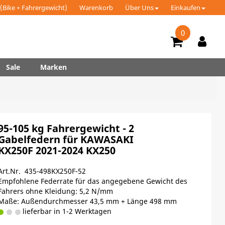
(Bike + Fahrergewicht)
Warenkorb
Über Uns
Einkaufen
0
Sale
Marken
95-105 kg Fahrergewicht - 2
Gabelfedern für KAWASAKI
KX250F 2021-2024 KX250
Art.Nr. 435-498KX250F-52
Empfohlene Federrate für das angegebene Gewicht des
Fahrers ohne Kleidung: 5,2 N/mm
Maße: Außendurchmesser 43,5 mm + Länge 498 mm
lieferbar in 1-2 Werktagen