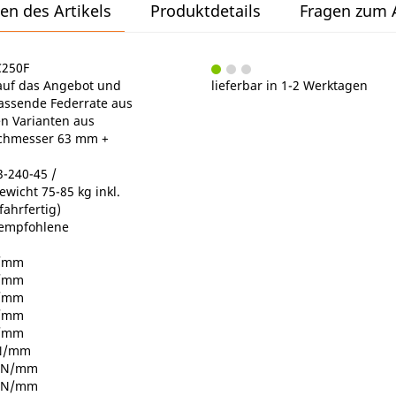
en des Artikels
Produktdetails
Fragen zum A
C250F
e auf das Angebot und
lieferbar in 1-2 Werktagen
passende Federrate aus
n Varianten aus
chmesser 63 mm +
-240-45 /
wicht 75-85 kg inkl.
fahrfertig)
 empfohlene
N/mm
N/mm
N/mm
N/mm
N/mm
 N/mm
3 N/mm
5 N/mm