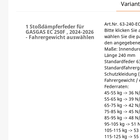
Variant
Art.Nr. 63-240-E
1 Stoßdämpferfeder für
Bitte klicken Si
GASGAS EC 250F , 2024-2026
wählen Sie die 
- Fahrergewicht auswählen
den angegebene
Maße: Innendur
Länge 240 mm
Standardfeder 63
Standardfahrerge
Schutzkleidung (
Fahrergewicht /
Federraten:
45-55 kg -> 36 
55-65 kg -> 39 
65-75 kg -> 42 
75-85 kg -> 45 
85-95 kg -> 48 
95-105 kg -> 51
105-115 kg -> 5
115-125 kg -> 5