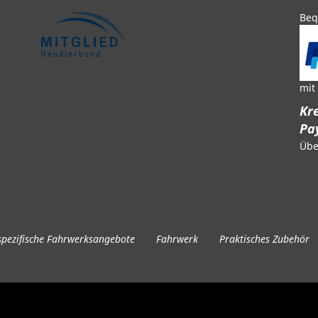
Beq
mit
Kre
Pa
Übe
pezifische Fahrwerksangebote
Fahrwerk
Praktisches Zubehör