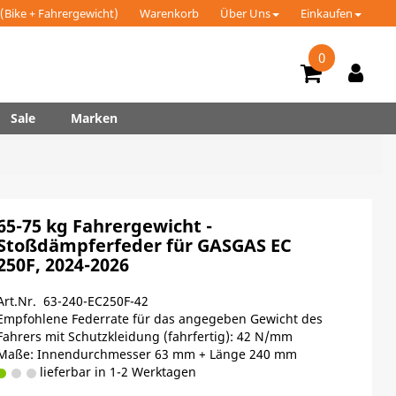
(Bike + Fahrergewicht)
Warenkorb
Über Uns
Einkaufen
0
Sale
Marken
65-75 kg Fahrergewicht -
Stoßdämpferfeder für GASGAS EC
250F, 2024-2026
Art.Nr. 63-240-EC250F-42
Empfohlene Federrate für das angegeben Gewicht des
Fahrers mit Schutzkleidung (fahrfertig): 42 N/mm
Maße: Innendurchmesser 63 mm + Länge 240 mm
lieferbar in 1-2 Werktagen