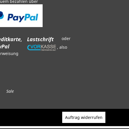
uem bezahlen über
ditkarte,
Lastschrift
oder
yPal
, also
rweisung
Sale
Auftrag widerrufen