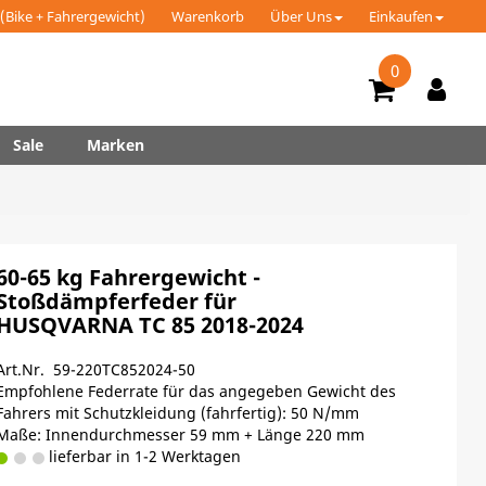
(Bike + Fahrergewicht)
Warenkorb
Über Uns
Einkaufen
0
Sale
Marken
60-65 kg Fahrergewicht -
Stoßdämpferfeder für
HUSQVARNA TC 85 2018-2024
Art.Nr. 59-220TC852024-50
Empfohlene Federrate für das angegeben Gewicht des
Fahrers mit Schutzkleidung (fahrfertig): 50 N/mm
Maße: Innendurchmesser 59 mm + Länge 220 mm
lieferbar in 1-2 Werktagen