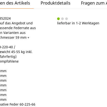
en des Artikels
Produktdetails
Fragen zum A
C852024
e auf das Angebot und
lieferbar in 1-2 Werktagen
passende Federrate aus
n Varianten aus
chmesser 59 mm +
-220-40 /
wicht 45-55 kg inkl.
fahrfertig)
 empfohlene
N/mm
N/mm
N/mm
N/mm
N/mm
N/mm
N/mm
rnative Feder 60-225-66