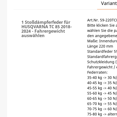
Variant
Art.Nr. 59-220T
1 Stoßdämpferfeder für
Bitte klicken Si
HUSQVARNA TC 85 2018-
wählen Sie die 
2024 - Fahrergewicht
auswählen
den angegebene
Maße: Innendur
Länge 220 mm
Standardfeder 59
Standardfahrerge
Schutzkleidung (
Fahrergewicht /
Federraten:
35-40 kg -> 30 
40-45 kg -> 35 
45-55 kg -> 40 
55-60 kg -> 45 
60-65 kg -> 50 
65-70 kg -> 55 
70-75 kg -> 60 
75-80 kg -> alte