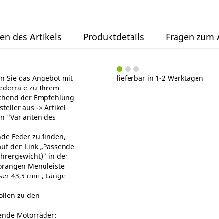
en des Artikels
Produktdetails
Fragen zum A
n Sie das Angebot mit
lieferbar in 1-2 Werktagen
ederrate zu Ihrem
chend der Empfehlung
eller aus -> Artikel
en "Varianten des
de Feder zu finden,
 auf den Link „Passende
ahrergewicht)“ in der
orangen Menüleiste
er 43,5 mm , Länge
ollen zu den
gende Motorräder: