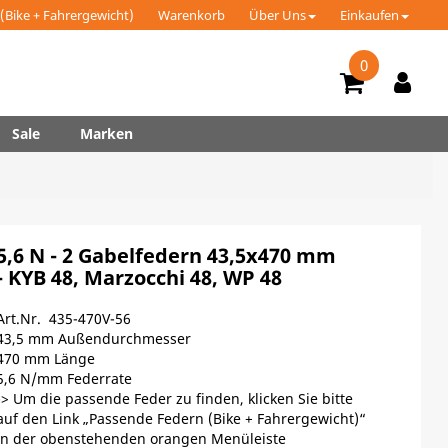
(Bike + Fahrergewicht)
Warenkorb
Über Uns
Einkaufen
0
Sale
Marken
5,6 N - 2 Gabelfedern 43,5x470 mm
- KYB 48, Marzocchi 48, WP 48
Art.Nr. 435-470V-56
43,5 mm Außendurchmesser
470 mm Länge
5,6 N/mm Federrate
-> Um die passende Feder zu finden, klicken Sie bitte
auf den Link „Passende Federn (Bike + Fahrergewicht)“
in der obenstehenden orangen Menüleiste