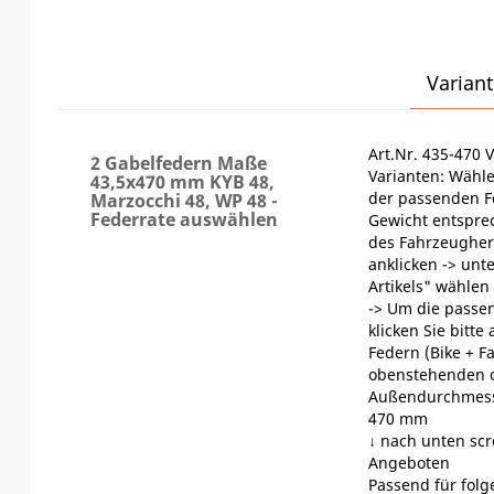
Variant
Art.Nr. 435-470 V
2 Gabelfedern Maße
Varianten: Wähle
43,5x470 mm KYB 48,
der passenden F
Marzocchi 48, WP 48 -
Federrate auswählen
Gewicht entspre
des Fahrzeugherst
anklicken -> unt
Artikels" wählen
-> Um die passen
klicken Sie bitte
Federn (Bike + F
obenstehenden 
Außendurchmess
470 mm
↓ nach unten scr
Angeboten
Passend für fol