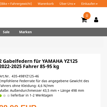
(Bike + Fahrergewicht)
Warenkorb
Über Uns
Einkaufen
0
Sale
Marken
2 Gabelfedern für YAMAHA YZ125
2022-2025 Fahrer 85-95 kg
Art.Nr. 435-498YZ125-46
Empfohlene Federrate für das angegebene Gewicht des
Fahrers ohne Kleidung: 4,6 N/mm
Maße: Außendurchmesser 43,5 mm + Länge 498 mm
lieferbar in 1-2 Werktagen