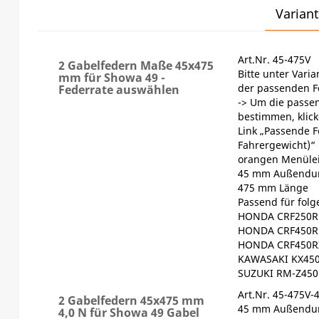
Variant
Art.Nr. 45-475V
2 Gabelfedern Maße 45x475
Bitte unter Vari
mm für Showa 49 -
der passenden F
Federrate auswählen
-> Um die passe
bestimmen, klick
Link „Passende F
Fahrergewicht)“
orangen Menülei
45 mm Außendu
475 mm Länge
Passend für fol
HONDA CRF250R 
HONDA CRF450R 
HONDA CRF450RX
KAWASAKI KX450
SUZUKI RM-Z450
Art.Nr. 45-475V-
2 Gabelfedern 45x475 mm
45 mm Außendu
4,0 N für Showa 49 Gabel