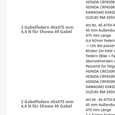
HONDA CRF450R 
HONDA CRF450RX
KAWASAKI KX450
SUZUKI RM-Z450
Art.Nr. 45-475V-
2 Gabelfedern 45x475 mm
45 mm Außendu
4,4 N für Showa 49 Gabel
475 mm Länge
4,4 N/mm Federr
-> Um die passen
klicken Sie bitte
Federn (Bike + F
obenstehenden 
Passend für fol
HONDA CRF250R 
HONDA CRF450R 
HONDA CRF450RX
KAWASAKI KX450
SUZUKI RM-Z450
Art.Nr. 45-475V-
2 Gabelfedern 45x475 mm
45 mm Außendu
4,6 N für Showa 49 Gabel
475 mm Länge
4,6 N/mm Federr