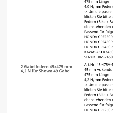
475 mm Länge
4,0 N/mm Federr
-> Um die passen
klicken Sie bitte
Federn (Bike + F
obenstehenden 
Passend für fol
HONDA CRF250R 
HONDA CRF450R 
HONDA CRF450RX
KAWASAKI KX450
SUZUKI RM-Z450
Art.Nr. 45-475V-
2 Gabelfedern 45x475 mm
45 mm Außendu
4,2 N für Showa 49 Gabel
475 mm Länge
4,2 N/mm Federr
-> Um die passen
klicken Sie bitte
Federn (Bike + F
obenstehenden 
Passend für fol
HONDA CRF250R 