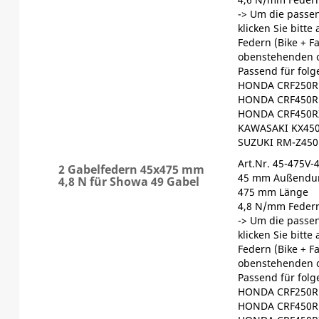
-> Um die passen
klicken Sie bitte
Federn (Bike + F
obenstehenden 
Passend für fol
HONDA CRF250R 
HONDA CRF450R 
HONDA CRF450RX
KAWASAKI KX450
SUZUKI RM-Z450
Art.Nr. 45-475V-
2 Gabelfedern 45x475 mm
45 mm Außendu
4,8 N für Showa 49 Gabel
475 mm Länge
4,8 N/mm Federr
-> Um die passen
klicken Sie bitte
Federn (Bike + F
obenstehenden 
Passend für fol
HONDA CRF250R 
HONDA CRF450R 