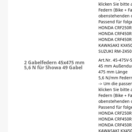
klicken Sie bitte
Federn (Bike + F
obenstehenden 
Passend für fol
HONDA CRF250R 
HONDA CRF450R 
HONDA CRF450RX
KAWASAKI KX450
SUZUKI RM-Z450
Art.Nr. 45-475V-
2 Gabelfedern 45x475 mm
45 mm Außendu
5,6 N für Showa 49 Gabel
475 mm Länge
5,6 N/mm Federr
-> Um die passen
klicken Sie bitte
Federn (Bike + F
obenstehenden 
Passend für fol
HONDA CRF250R 
HONDA CRF450R 
HONDA CRF450RX
KAWASAKI KX450