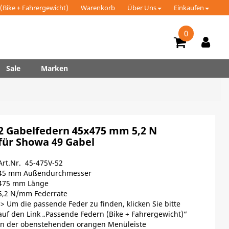
(Bike + Fahrergewicht)
Warenkorb
Über Uns
Einkaufen
0
Sale
Marken
2 Gabelfedern 45x475 mm 5,2 N
für Showa 49 Gabel
Art.Nr. 45-475V-52
45 mm Außendurchmesser
475 mm Länge
5,2 N/mm Federrate
-> Um die passende Feder zu finden, klicken Sie bitte
auf den Link „Passende Federn (Bike + Fahrergewicht)“
in der obenstehenden orangen Menüleiste