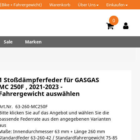
(Bike + Fahrergewicht)
Warenkorb
Über Uns
Einkaufen
0
Sale
Marken
1 Stoßdämpferfeder für GASGAS
MC 250F , 2021-2023 -
Fahrergewicht auswählen
Art.Nr. 63-260-MC250F
Bitte klicken Sie auf das Angebot und wählen Sie die
passende Federrate aus den angegebenen Varianten
aus
Maße: Innendurchmesser 63 mm + Länge 260 mm
Standardfeder 63-260-42 / Standardfahrergewicht 75-85