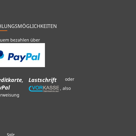
HLUNGSMÖGLICHKEITEN
uem bezahlen über
ditkarte,
Lastschrift
oder
yPal
, also
rweisung
Sale