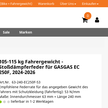
(Bike + Fahrergewicht)
Warenkorb
Über Uns
Einkaufen
0
Sale
Marken
105-115 kg Fahrergewicht -
Stoßdämpferfeder für GASGAS EC
250F, 2024-2026
Art.Nr. 63-240-EC250F-53
Empfohlene Federrate für das angegeben Gewicht des
Fahrers mit Schutzkleidung (fahrfertig): 53 N/mm
Maße: Innendurchmesser 63 mm + Länge 240 mm
lieferbar in 1-2 Werktagen