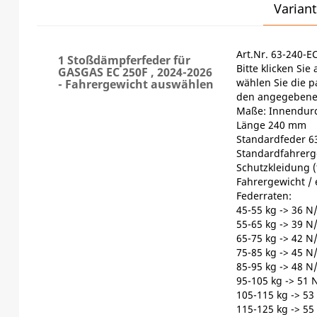
Variant
Art.Nr. 63-240-E
1 Stoßdämpferfeder für
Bitte klicken Si
GASGAS EC 250F , 2024-2026
wählen Sie die 
- Fahrergewicht auswählen
den angegebene
Maße: Innendur
Länge 240 mm
Standardfeder 63
Standardfahrerge
Schutzkleidung (
Fahrergewicht /
Federraten:
45-55 kg -> 36 
55-65 kg -> 39 
65-75 kg -> 42 
75-85 kg -> 45 
85-95 kg -> 48 
95-105 kg -> 51
105-115 kg -> 5
115-125 kg -> 5