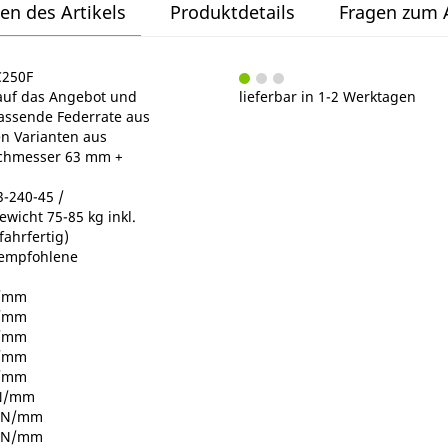
en des Artikels
Produktdetails
Fragen zum A
C250F
e auf das Angebot und
lieferbar in 1-2 Werktagen
passende Federrate aus
n Varianten aus
chmesser 63 mm +
-240-45 /
wicht 75-85 kg inkl.
fahrfertig)
 empfohlene
N/mm
N/mm
N/mm
N/mm
N/mm
 N/mm
3 N/mm
5 N/mm