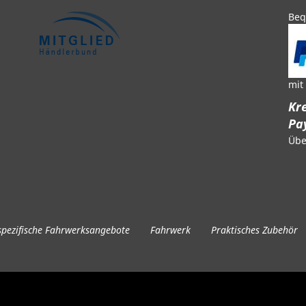
Beq
mit
Kre
Pa
Übe
pezifische Fahrwerksangebote
Fahrwerk
Praktisches Zubehör