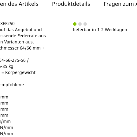
en des Artikels
Produktdetails
Fragen zum A
5XEF250
e auf das Angebot und
lieferbar in 1-2 Werktagen
passende Federrate aus
 Varianten aus.
chmesser 64/66 mm +
64-66-275-56 /
5-85 kg
 = Körpergewicht
 empfohlene
N/mm
N/mm
N/mm
N/mm
 N/mm
3 N/mm
6 N/mm