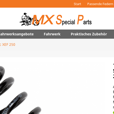
Start
Passende Federn 
 Fahrwerksangebote
Fahrwerk
Praktisches Zubehör
c XEF 250