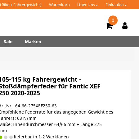
(Bike + Fahrergewicht)
Warenkorb
Über Uns
Einkaufen
0
Sale
Marken
105-115 kg Fahrergewicht -
Stoßdämpferfeder für Fantic XEF
250 2020-2025
Art.Nr. 64-66-275XEF250-63
Empfohlene Federrate für das angegeben Gewicht des
Fahrers: 63 N/mm
Maße: Innendurchmesser 64/66 mm + Länge 275
mm
lieferbar in 1-2 Werktagen