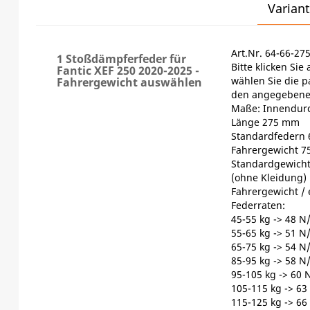
Variant
Art.Nr. 64-66-27
1 Stoßdämpferfeder für
Bitte klicken Si
Fantic XEF 250 2020-2025 -
wählen Sie die 
Fahrergewicht auswählen
den angegebenen
Maße: Innendur
Länge 275 mm
Standardfedern 
Fahrergewicht 7
Standardgewicht
(ohne Kleidung)
Fahrergewicht /
Federraten:
45-55 kg -> 48 
55-65 kg -> 51 
65-75 kg -> 54 
85-95 kg -> 58 
95-105 kg -> 60
105-115 kg -> 6
115-125 kg -> 6