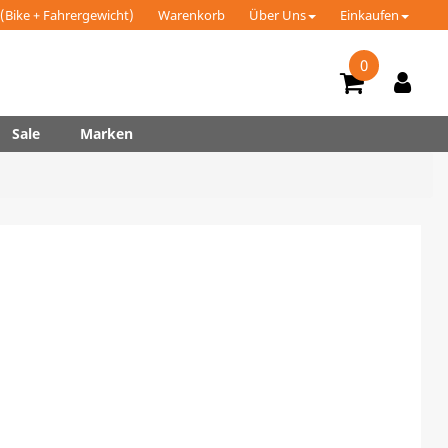
(Bike + Fahrergewicht)
Warenkorb
Über Uns
Einkaufen
0
Sale
Marken